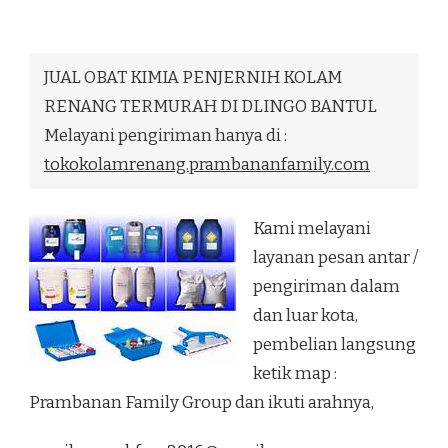
OBAT
KIMIA
PENJERNIH
KOLAM
JUAL OBAT KIMIA PENJERNIH KOLAM
RENANG
TERMURAH
RENANG TERMURAH DI DLINGO BANTUL
DI
Melayani pengiriman hanya di :
DLINGO
BANTUL
tokokolamrenang.prambananfamily.com
Kami melayani
layanan pesan antar /
pengiriman dalam
dan luar kota,
pembelian langsung
ketik map :
Prambanan Family Group dan ikuti arahnya,