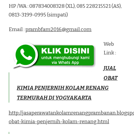
HP /WA : 087834008328 (XL), 085 228215521 (AS),
0813-3199-0995 (simpati)
Email :
prambfam2016@gmail.com
Web
Link :
JUAL
OBAT
KIMIA PENJERNIH KOLAM RENANG
TERMURAH DI YOGYAKARTA
http://jasaperawatankolamrenangprambanan.blogspo
obat-kimia-penjernih-kolam-renang.html