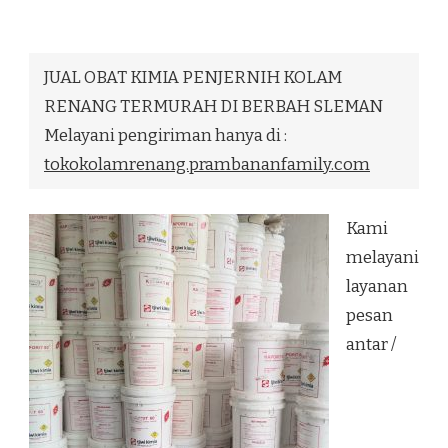
OBAT
KIMIA
PENJERNIH
KOLAM
JUAL OBAT KIMIA PENJERNIH KOLAM
RENANG
TERMURAH
RENANG TERMURAH DI BERBAH SLEMAN
DI
Melayani pengiriman hanya di :
BERBAH
SLEMAN
tokokolamrenang.prambananfamily.com
Kami
melayani
layanan
pesan
antar /