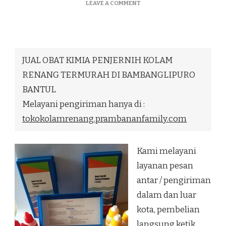
ON
LEAVE A COMMENT
JUAL
OBAT
KIMIA
PENJERNIH
KOLAM
JUAL OBAT KIMIA PENJERNIH KOLAM
RENANG
TERMURAH
RENANG TERMURAH DI BAMBANGLIPURO
DI
BANTUL
BAMBANGLIPURO
BANTUL
Melayani pengiriman hanya di :
tokokolamrenang.prambananfamily.com
Kami melayani
layanan pesan
antar / pengiriman
dalam dan luar
kota, pembelian
langsung ketik