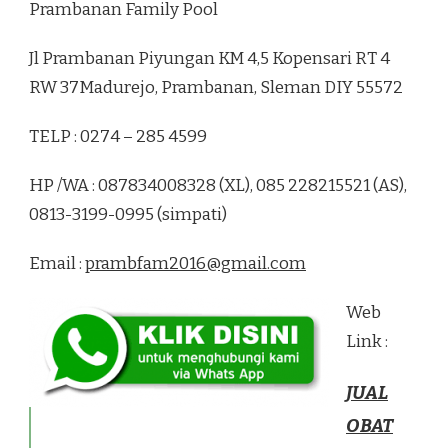
Prambanan Family Pool
Jl Prambanan Piyungan KM 4,5 Kopensari RT 4
RW 37Madurejo, Prambanan, Sleman DIY 55572
TELP : 0274 – 285 4599
HP /WA : 087834008328 (XL), 085 228215521 (AS),
0813-3199-0995 (simpati)
Email :
prambfam2016@gmail.com
Web
Link :
JUAL
OBAT